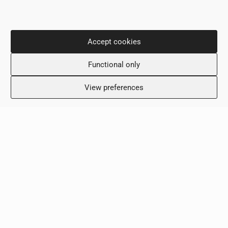
Понедельник: 8:00 – 18:00
Вторник: 8:00 – 18:00
Accept cookies
Среда: 8:00 – 18:00
Четверг: 8:00 – 18:00
Functional only
Пятница: 8:00 – 18:00
Суббота: Выходной
View preferences
Воскресенье: Выходной
Клиника
Условия и положения
Политика конфиденциальности
Свяжитесь с нами
Copyright © 2026 - ScalaMed Medical Center
Created by:
Blue Cloud Net