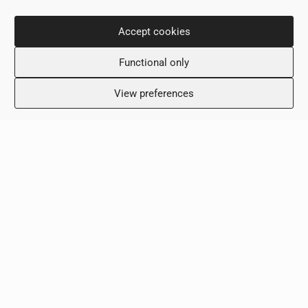
Контактная информация
Accept cookies
ул. Нику Димитриу 36,
Functional only
6031, Ларнака, Кипр
+357 24 505600
View preferences
info@scalamed.com.cy
Часы работы
Понедельник: 8:00 – 18:00
Вторник: 8:00 – 18:00
Среда: 8:00 – 18:00
Четверг: 8:00 – 18:00
Пятница: 8:00 – 18:00
Суббота: Выходной