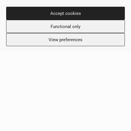
Πληροφορίες Επικοινωνίας
Accept cookies
Νίκου Δημητρίου 36,
Functional only
6031, Λάρνακα, Κύπρος
+357 24 505600
View preferences
info@scalamed.com.cy
Ωράριο Λειτουργίας
Δευτέρα: 8:00 – 18:00
Τρίτη: 8:00 – 18:00
Τετάρτη: 8:00 – 18:00
Πέμπτη: 8:00 – 18:00
Παρασκευή: 8:00 – 18:00
Σάββατο: Κλειστό