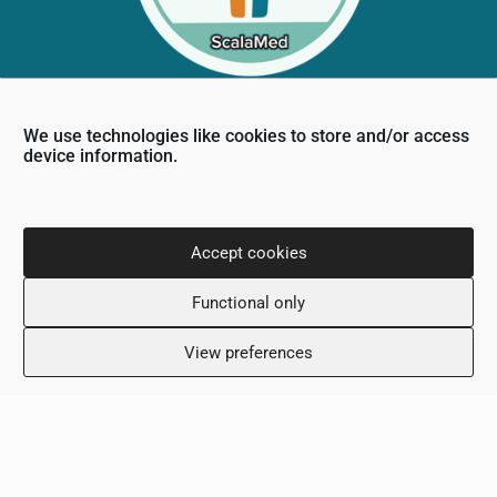
We use technologies like cookies to store and/or access
Πληροφορίες Επικοινωνίας
device information.
Νίκου Δημητρίου 36,
6031, Λάρνακα, Κύπρος
Accept cookies
+357 24 505600
info@scalamed.com.cy
Functional only
View preferences
Ωράριο Λειτουργίας