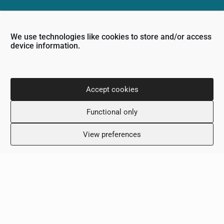
Ωράριο Λειτουργίας
We use technologies like cookies to store and/or access
device information.
Δευτέρα: 8:00 – 18:00
Τρίτη: 8:00 – 18:00
Τετάρτη: 8:00 – 18:00
Πέμπτη: 8:00 – 18:00
Accept cookies
Παρασκευή: 8:00 – 18:00
Σάββατο: Κλειστό
Functional only
Κυριακή: Κλειστό
View preferences
Κλινική
Όροι και Προϋποθέσεις
Πολιτική Απορρήτου
Επικοινωνία