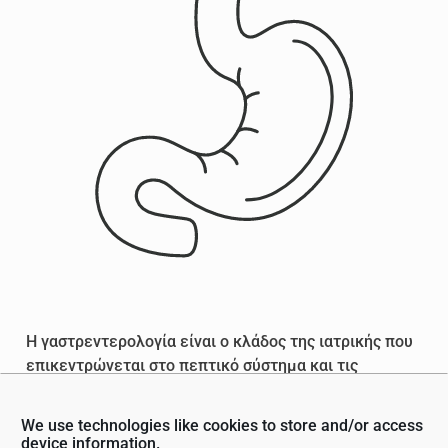
Η γαστρεντερολογία είναι ο κλάδος της ιατρικής που
επικεντρώνεται στο πεπτικό σύστημα και τις
διαταραχές του. Οι ασθένειες που επηρεάζουν τη
γαστρεντερική οδό, οι οποίες περιλαμβάνουν τα
We use technologies like cookies to store and/or access
όργανα από το στόμα έως τον πρωκτό, κατά μήκος
device information.