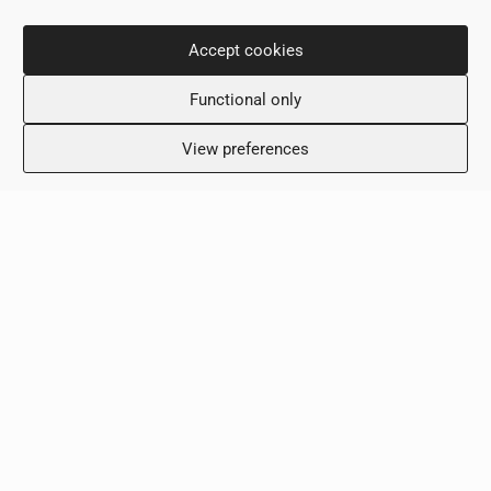
Контактная информация
Accept cookies
ул. Нику Димитриу 36,
Functional only
6031, Ларнака, Кипр
+357 24 505600
View preferences
info@scalamed.com.cy
Часы работы
Понедельник: 8:00 – 18:00
Вторник: 8:00 – 18:00
Среда: 8:00 – 18:00
Четверг: 8:00 – 18:00
Пятница: 8:00 – 18:00
Суббота: Выходной