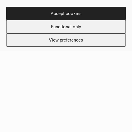
Контактная информация
Accept cookies
ул. Нику Димитриу 36,
Functional only
6031, Ларнака, Кипр
+357 24 505600
View preferences
info@scalamed.com.cy
Часы работы
Понедельник: 8:00 – 18:00
Вторник: 8:00 – 18:00
Среда: 8:00 – 18:00
Четверг: 8:00 – 18:00
Пятница: 8:00 – 18:00
Суббота: Выходной