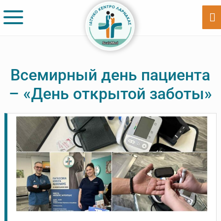
Skip
Skip
to
to
Sh
Of
main
footer
Co
content
Всемирный день пациента
– «День открытой заботы»