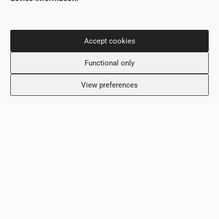
info@scalamed.com.cy
Accept cookies
Functional only
Часы работы
View preferences
Понедельник: 8:00 – 18:00
Вторник: 8:00 – 18:00
Среда: 8:00 – 18:00
Четверг: 8:00 – 18:00
Пятница: 8:00 – 18:00
Суббота: Выходной
Воскресенье: Выходной
Клиника
Условия и положения