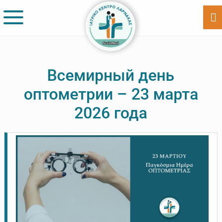
Skip
Skip
to
to
Sh
Of
main
footer
Co
content
Всемирный день
оптометрии – 23 марта
2026 года