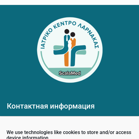
Footer
Контактная информация
ул. Нику Димитриу 36,
6031, Ларнака, Кипр
We use technologies like cookies to store and/or access
+357 24 505600
device information.