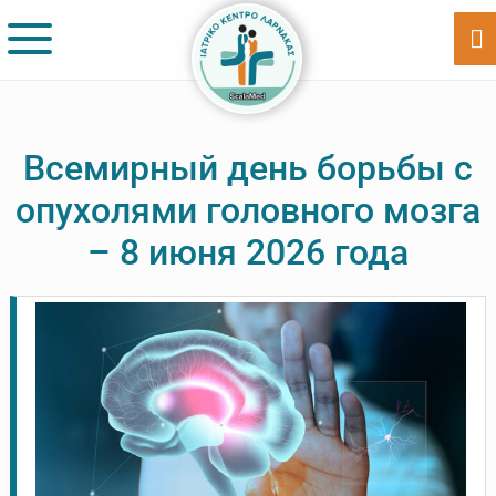
Skip
Skip
to
to
Sh
Of
main
footer
Co
content
Всемирный день борьбы с
опухолями головного мозга
– 8 июня 2026 года