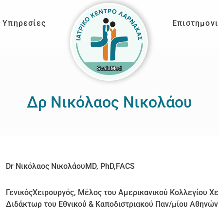
Υπηρεσίες
Επιστημον
Δρ Νικόλαος Νικολάου
Dr Νικόλαος ΝικολάουMD, PhD,FACS
ΓενικόςΧειρουργός, Μέλος του Αμερικανικού Κολλεγίου Χει
Διδάκτωρ του Εθνικού & Καποδιστριακού Παν/μίου Αθηνών