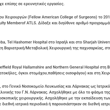
ίχε επίσης σε ερευνητικές εργασίες.
 Χειρουργών (Fellow American College of Surgeons) το 20
Faculty Memberof ATLS. Δίδαξε και διηύθυνε αριθμό προγραμ
, Tel Hashomer Hospital στο Ισραήλ και στο Sharjah Univers
στη Βαριατρική/Μεταβολική Χειρουργική της παχυσαρκίας, στ
ield Royal Hallamshire and Northern General Ηospital στη 
τοκήλες, όγκοι στομάχου,παθήσεις οισοφάγου) και στη Χειρ
, στο Γενικό Νοσοκομείο Λευκωσίας και Λάρνακας ως Ιατρικό
κλινικής του Γ.Ν. Λάρνακας. Ασχολήθηκε με όλο το φάσμα τη
οσκοπικής χειρουργικής. Ασχολήθηκε με την εκπαίδευση τω
ε διεθνή ιατρικά περιοδικά ή παρουσιάστηκαν σε διεθνή ιατρ