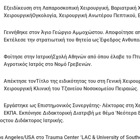
Εξειδίκευση στη Λαπαροσκοπική Χειρουργική, Βαριατρική 
ΧειρουργικήΟγκολογία, Χειρουργική Ανωτέρου Πεπτικού,
Γεννήθηκε στον Άγιο Γεώργιο Αμμοχώστου. Αποφοίτησε απ
Εκτέλεσε την στρατιωτική του θητεία ως Έφεδρος Ανθυπο
Φοίτησε στην ΙατρικήΣχολή Αθηνών από όπου έλαβε το Πτυ
Αγροτικός Ιατρός στο Νομό Γρεβενών.
Απέκτησε τονΤίτλο της ειδικότητας του στη Γενική Χειρου
Χειρουργική Κλινική του Τζανείου Νοσοκομείου Πειραιώς.
Εργάστηκε ως Επιστημονικός Συνεργάτης- Λέκτορας στη Χε
ΕΚΠΑ. Εκπόνησε Διδακτορική Διατριβή με θέμα ‘Νεότερα 
λοςτου Διδάκτορος Ιατρικής.
 Angeles/USA στο Trauma Center ‘LAC & University of Southe