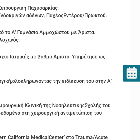
Χειρουργική Παχυσαρκίας,
 Ενδοκρινών αδένων, ΠαχέοςΕντέρου/Πρωκτού.
ό το Α’ Γυμνάσιο Αμμοχώστου με Άριστα.
λοχαγός.
χίο Ιατρικής με βαθμό Άριστα. Υπηρέτησε ως
ργική,ολοκληρώνοντας την ειδίκευση του στην Α’
ιρουργική Κλινική της ΝοσηλευτικήςΣχολής του
δεδομένα στη χειρουργική αντιμετώπιση του
rn California MedicalCenter’ στο Trauma/Acute