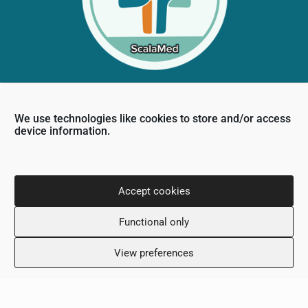
Πληροφορίες Επικοινωνίας
We use technologies like cookies to store and/or access
device information.
Νίκου Δημητρίου 36,
6031, Λάρνακα, Κύπρος
+357 24 505600
Accept cookies
info@scalamed.com.cy
Functional only
View preferences
Ωράριο Λειτουργίας