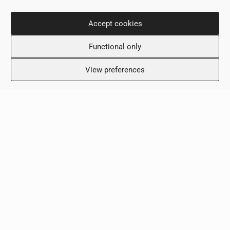
Πληροφορίες Επικοινωνίας
Accept cookies
Νίκου Δημητρίου 36,
Functional only
6031, Λάρνακα, Κύπρος
+357 24 505600
View preferences
info@scalamed.com.cy
Ωράριο Λειτουργίας
Δευτέρα: 8:00 – 18:00
Τρίτη: 8:00 – 18:00
Τετάρτη: 8:00 – 18:00
Πέμπτη: 8:00 – 18:00
Παρασκευή: 8:00 – 18:00
Σάββατο: Κλειστό