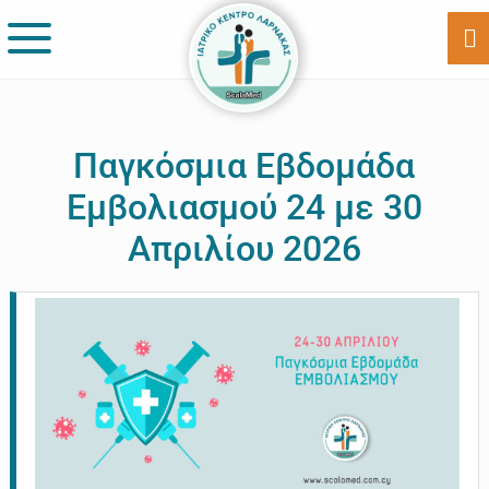
Skip
Skip
to
to
Sh
Of
main
footer
Co
content
Παγκόσμια Εβδομάδα
Εμβολιασμού 24 με 30
Απριλίου 2026