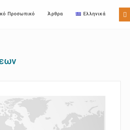
ικό Προσωπικό
Άρθρα
Ελληνικά
Sh
Of
Co
σεων