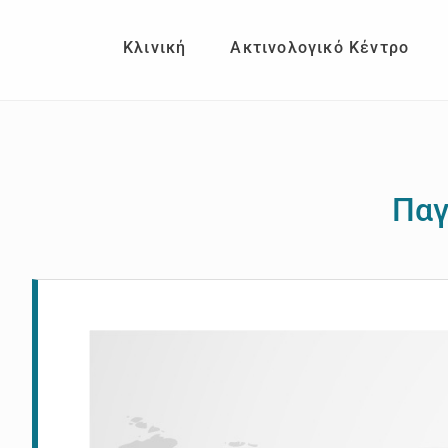
Skip
Skip
to
to
Κλινική
Ακτινολογικό Κέντρο
main
footer
content
Παγ