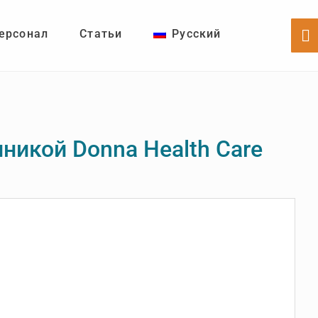
ерсонал
Статьи
Русский
Sh
Of
Co
никой Donna Health Care