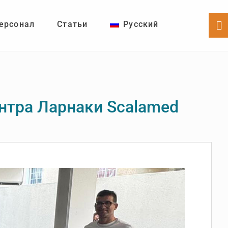
ерсонал
Статьи
Русский
Sh
Of
Co
нтра Ларнаки Scalamed