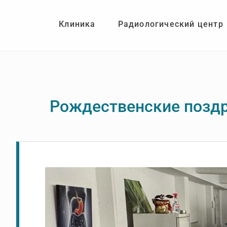
Skip
Skip
to
to
Клиника
Радиологический центр
main
footer
content
Рождественские поздр