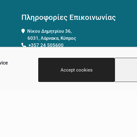
Πληροφορίες Επικοινωνίας
Νίκου Δημητρίου 36,
6031, Λάρνακα, Κύπρος
+357 24 505600
info@scalamed.com.cy
vice
Accept cookies
νική
Όροι και Προϋποθέσεις
Πολιτική Απορρήτου
Επικοι