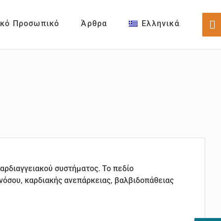
ικό Προσωπικό
Άρθρα
Ελληνικά
Sh
Of
Co
 καρδιαγγειακού συστήματος. Το πεδίο
νόσου, καρδιακής ανεπάρκειας, βαλβιδοπάθειας